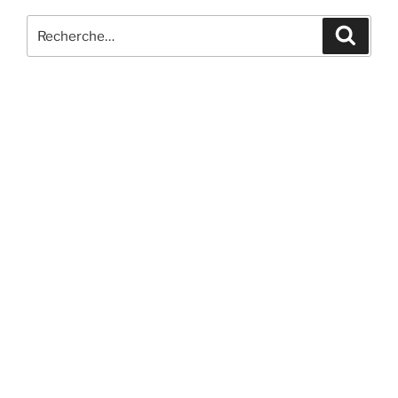
Recherche
Recher
pour
: