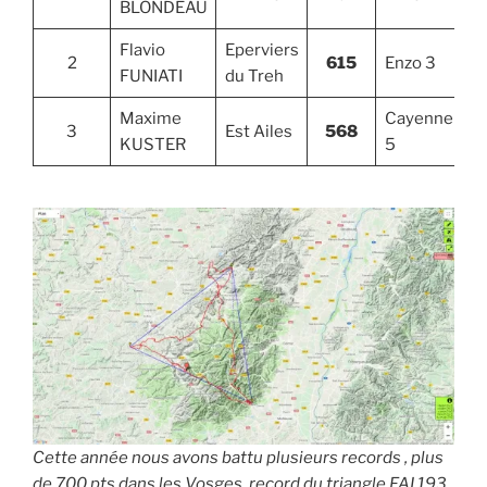
BLONDEAU
Flavio
Eperviers
2
615
Enzo 3
FUNIATI
du Treh
Maxime
Cayenne
3
Est Ailes
568
KUSTER
5
Cette année nous avons battu plusieurs records , plus
de 700 pts dans les Vosges, record du triangle FAI 193