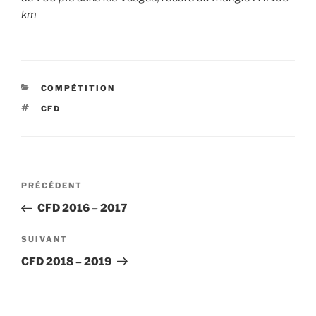
km
CATÉGORIES
COMPÉTITION
ÉTIQUETTES
CFD
Navigation
Article
PRÉCÉDENT
de
précédent
CFD 2016 – 2017
l’article
Article
SUIVANT
suivant
CFD 2018 – 2019