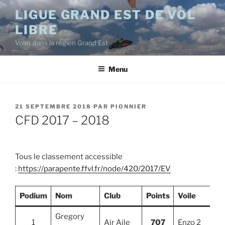
Aller
LIGUE GRAND EST DE VOL
au
LIBRE
contenu
principal
Voler dans la région Grand Est
Menu
PUBLIÉ
21 SEPTEMBRE 2018
PAR
PIONNIER
LE
CFD 2017 – 2018
Tous le classement accessible
:
https://parapente.ffvl.fr/node/420/2017/EV
Podium
Nom
Club
Points
Voile
Gregory
1
Air Aile
707
Enzo 2